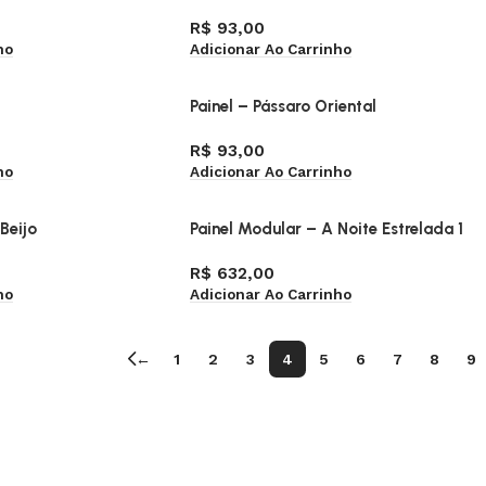
R$
93,00
ho
Adicionar Ao Carrinho
Painel – Pássaro Oriental
R$
93,00
ho
Adicionar Ao Carrinho
Beijo
Painel Modular – A Noite Estrelada 1
R$
632,00
ho
Adicionar Ao Carrinho
←
1
2
3
4
5
6
7
8
9