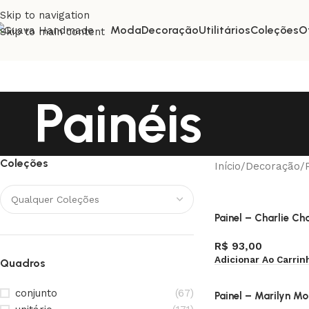
Skip to navigation
Moda
Decoração
Utilitários
Coleções
O
Skip to main content
Painéis
Coleções
Início
Decoração
Painel – Charlie Cha
R$
93,00
Adicionar Ao Carrin
Quadros
conjunto
(67)
Painel – Marilyn Mo