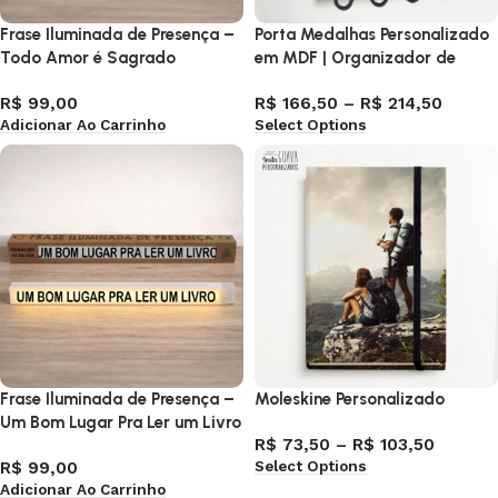
Frase Iluminada de Presença –
Porta Medalhas Personalizado
Todo Amor é Sagrado
em MDF | Organizador de
Medalhas de Corrida,
R$
99,00
R$
166,50
–
R$
214,50
Ciclismo, Crossfit e Esportes
Adicionar Ao Carrinho
Select Options
Frase Iluminada de Presença –
Moleskine Personalizado
Um Bom Lugar Pra Ler um Livro
R$
73,50
–
R$
103,50
Select Options
R$
99,00
Adicionar Ao Carrinho