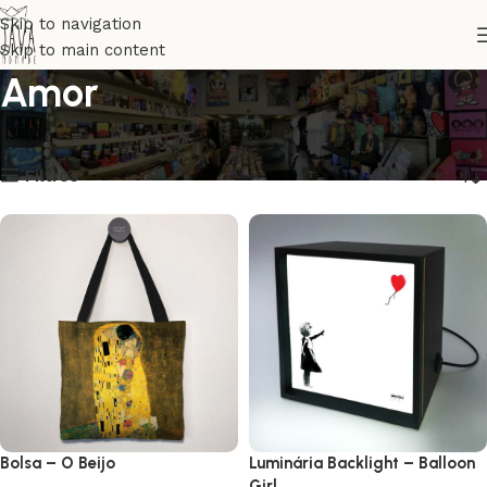
Skip to navigation
Skip to main content
Amor
Início
Coleções
Amor
Exibindo 1–24 de 125 resultados
Filtros
Bolsa – O Beijo
Luminária Backlight – Balloon
Girl