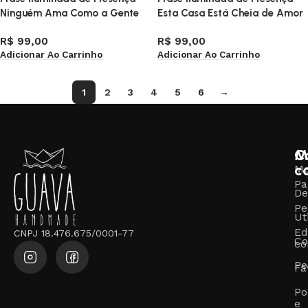
Ninguém Ama Como a Gente
Esta Casa Está Cheia de Amor
R$
99,00
R$
99,00
Adicionar Ao Carrinho
Adicionar Ao Carrinho
1
2
3
4
5
6
→
M
C
c
M
Pa
De
Pe
Ut
Ed
CNPJ 18.476.675/0001-77
Co
co
Pe
Fa
Po
e