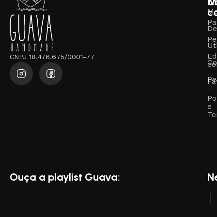
M
C
c
M
Pa
De
Pe
Ut
Ed
CNPJ 18.476.675/0001-77
Co
co
Pe
Fa
Po
e
Te
Ouça a playlist Guava:
N