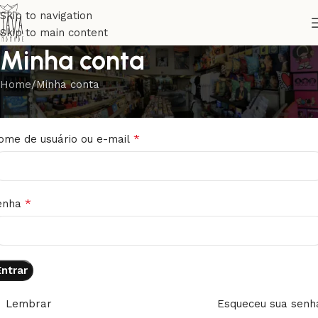
Skip to navigation
Skip to main content
Minha conta
Home
Minha conta
ntrar
*
ome de usuário ou e-mail
*
enha
Entrar
Lembrar
Esqueceu sua senh