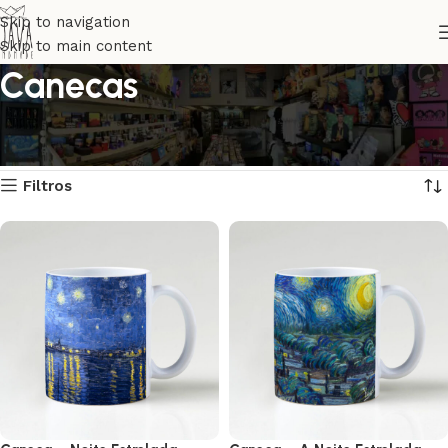
Skip to navigation
Skip to main content
Canecas
Início
Utilitários
Canecas
Página 2
Exibindo 25–48 de 137 resultados
Filtros