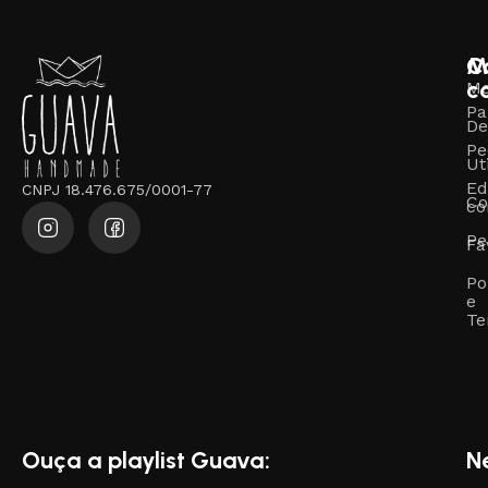
M
C
c
M
Pa
De
Pe
Ut
Ed
CNPJ 18.476.675/0001-77
Co
co
Pe
Fa
Po
e
Te
Ouça a playlist Guava:
N