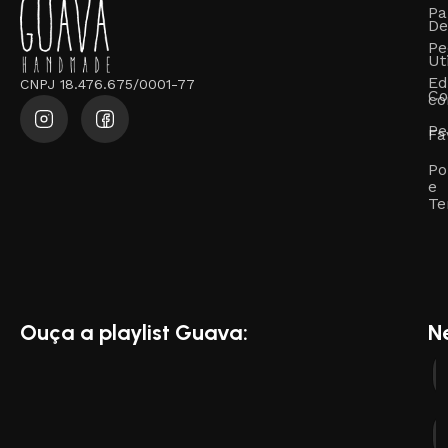
Pa
De
Pe
Ut
Ed
CNPJ 18.476.675/0001-77
Co
co
Pe
Fa
Po
e
Te
Ouça a playlist Guava:
N