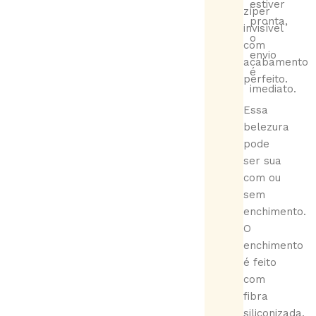
estiver
zíper
pronta,
invisível
o
com
envio
acabamento
é
perfeito.
imediato.
Essa
belezura
pode
ser sua
com ou
sem
enchimento.
O
enchimento
é feito
com
fibra
siliconizada,