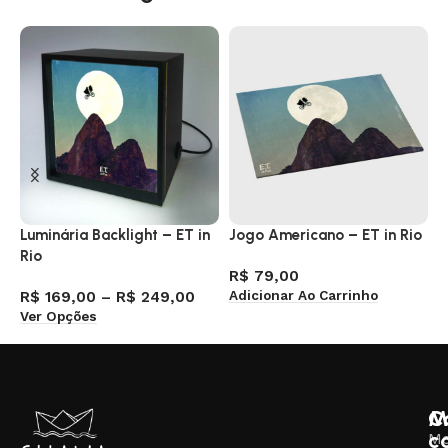
Luminária Backlight – ET in
Jogo Americano – ET in Rio
P
Rio
R$
79,00
R
Adicionar Ao Carrinho
A
R$
169,00
–
R$
249,00
Ver Opções
M
C
c
M