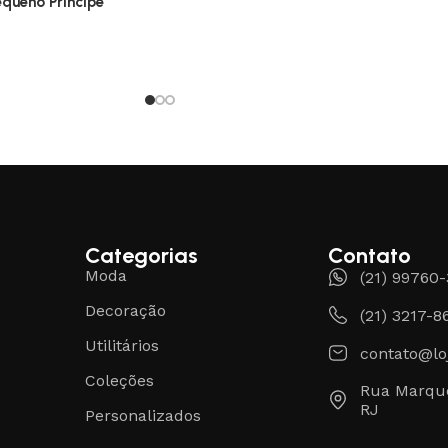
equeno Príncipe
Categorias
Contato
Moda
(21) 99760
Decoração
(21) 3217-8
Utilitários
contato@lo
Coleções
Rua Marque
RJ
Personalizados