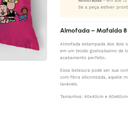
Almofadas
- em até 12 
Se a peça estiver pront
Almofada – Mafalda 8
Almofada estampada dos dois la
em um tecido gostosíssimo de to
acabamento perfeito.
Essa belezura pode ser sua com
com fibra siliconizada, aquele 
laváveis.
Tamanhos: 40x40cm e 60x60cm