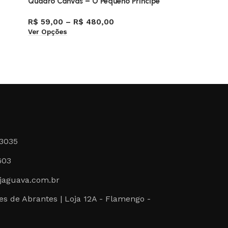
Quadro Canvas – O Pequeno Príncipe
Camisa –
R$
59,00
–
R$
480,00
R$
129,
Ver Opções
Ver Opçõ
-3035
603
jaguava.com.br
s de Abrantes | Loja 12A - Flamengo -