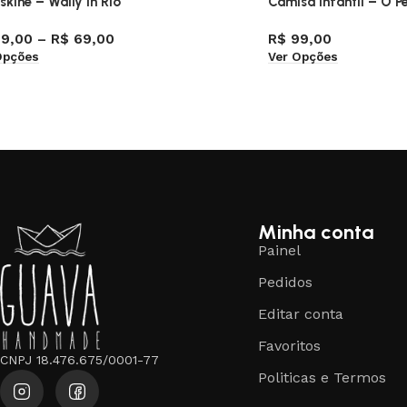
skine – Wally in Rio
Camisa Infantil – O P
9,00
–
R$
69,00
R$
99,00
Opções
Ver Opções
Minha conta
Painel
Pedidos
Editar conta
Favoritos
CNPJ 18.476.675/0001-77
Politicas e Termos