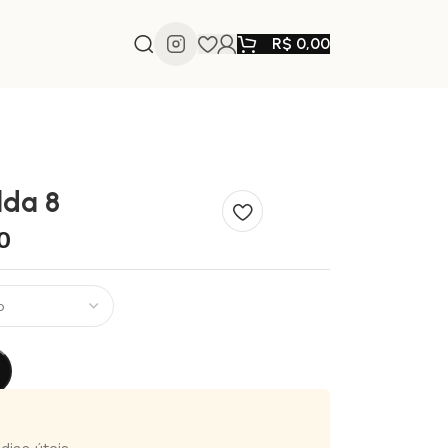
R$
0,00
lda 8
0