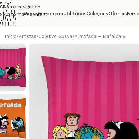
Skip to navigation
Moda
Decoração
Utilitários
Coleções
Ofertas
Pers
Skip to main content
Início
Artistas
Coletivo Guava
Almofada – Mafalda 8