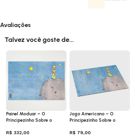
Avaliações
Talvez você goste de...
Painel Moduar – O
Jogo Americano – O
P
Principezinho Sobre o
Principezinho Sobre o
M
Asteroide B612
Asteroide B612
R$
332,00
R$
79,00
R