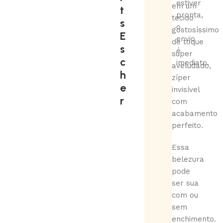
estiver
em um
t
pronta,
tecido
s
o
gostosíssimo
E
envio
de toque
s
é
super
c
imediato.
aveludado,
h
zíper
e
invisível
r
com
acabamento
perfeito.
Essa
belezura
pode
ser sua
com ou
sem
enchimento.