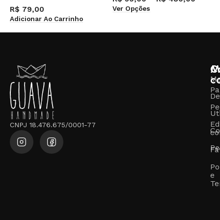
Ver Opções
R$
79,00
R
Adicionar Ao Carrinho
V
M
C
c
M
Pa
De
Pe
Ut
Ed
CNPJ 18.476.675/0001-77
Co
co
Pe
Fa
Po
e
Te