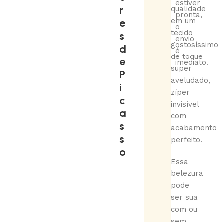
estiver
r
qualidade
pronta,
e
em um
o
tecido
s
envio
gostosíssimo
d
é
de toque
e
imediato.
super
P
aveludado,
i
zíper
c
invisível
a
com
s
acabamento
s
perfeito.
o
Essa
belezura
pode
ser sua
com ou
sem