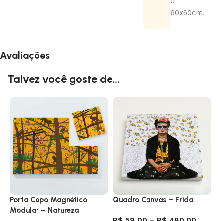
e
60x60cm.
Avaliações
Talvez você goste de...
Porta Copo Magnético
Quadro Canvas – Frida
Q
Modular – Natureza
O
R$
59,00
–
R$
480,00
Urbana, Micos
A