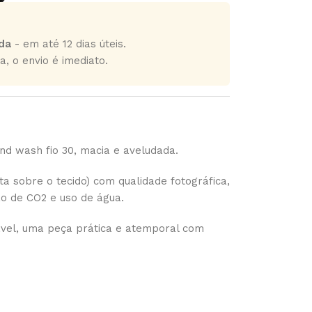
da
- em até 12 dias úteis.
a, o envio é imediato.
d wash fio 30, macia e aveludada.
a sobre o tecido) com qualidade fotográfica,
ão de CO2 e uso de água.
el, uma peça prática e atemporal com