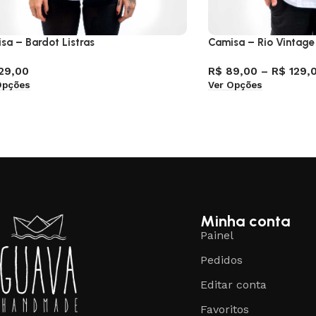
sa – Bardot Listras
Camisa – Rio Vintage
29,00
R$
89,00
–
R$
129,
Opções
Ver Opções
Minha conta
Painel
Pedidos
Editar conta
Favoritos