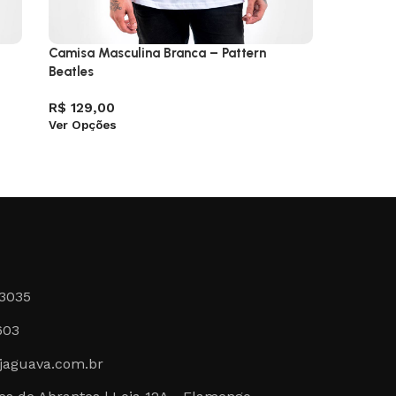
Camisa Masculina Branca – Pattern
Camisa –
Beatles
R$
89,0
Ver Opçõ
R$
129,00
Ver Opções
-3035
603
jaguava.com.br