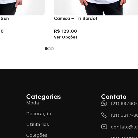
 Sun
Camisa – Tri Bardot
00
R$
129,00
Ver Opções
Categorias
Contato
Moda
(21) 99760
Decoração
(21) 3217-8
Utilitários
contato@lo
Coleções