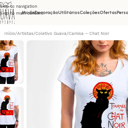
Skip to navigation
Moda
Decoração
Utilitários
Coleções
Ofertas
Pers
Skip to main content
Início
Artistas
Coletivo Guava
Camisa – Chat Noir