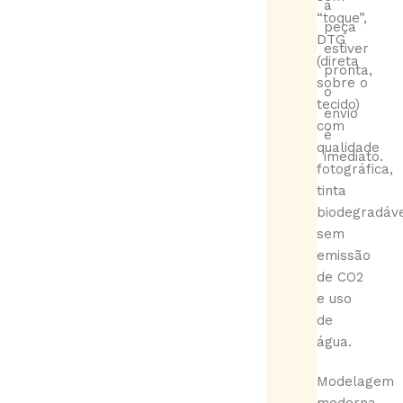
a
“toque”,
peça
DTG
estiver
(direta
pronta,
sobre o
o
tecido)
envio
com
é
qualidade
imediato.
fotográfica,
tinta
biodegradáve
sem
emissão
de CO2
e uso
de
água.
Modelagem