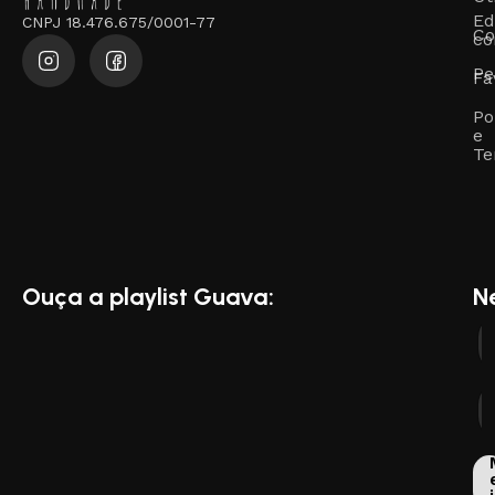
Ed
CNPJ 18.476.675/0001-77
Co
co
Pe
Fa
Po
e
Te
Ouça a playlist Guava:
N