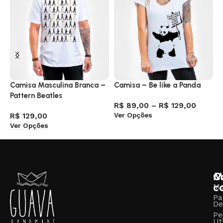
Camisa Masculina Branca –
Camisa – Be like a Panda
C
Pattern Beatles
E
R$
89,00
–
R$
129,00
Ver Opções
R$
129,00
R
Ver Opções
V
M
C
c
M
Pa
De
Pe
Ut