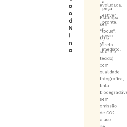
a
o
aveludada.
peça
o
estiver
Estampa
d
pronta,
sem
N
o
“toque”,
i
envio
DTG
n
é
(direta
a
imediato.
sobre o
tecido)
com
qualidade
fotográfica,
tinta
biodegradáve
sem
emissão
de CO2
e uso
de