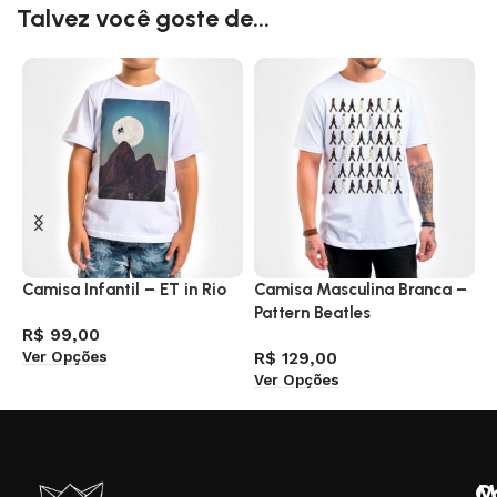
Talvez você goste de...
Camisa Infantil – ET in Rio
Camisa Masculina Branca –
C
Pattern Beatles
R$
99,00
R
Ver Opções
V
R$
129,00
Ver Opções
M
C