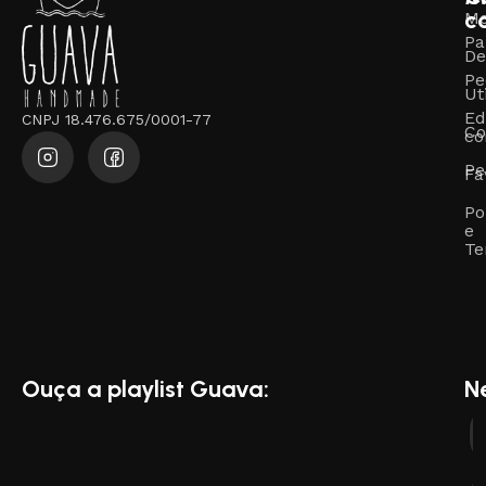
c
M
Pa
De
Pe
Ut
Ed
CNPJ 18.476.675/0001-77
Co
co
Pe
Fa
Po
e
Te
Ouça a playlist Guava:
N