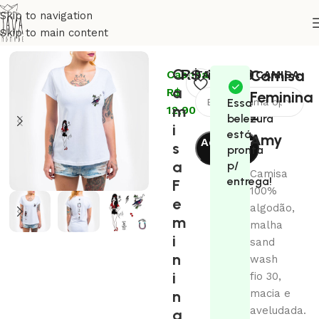
Skip to navigation
Skip to main content
Início
Moda
Camisa Feminina
C
R$
129,00
Camisa
Cashback:
TAMANHO CAMISA
a
R$
Feminina
Essa
m
12,90
–
belezura
i
está
Amy
Adicionar
s
pronta
ao
a
p/
Camisa
carrinho
entrega!
F
100%
e
algodão,
m
malha
i
sand
n
wash
i
fio 30,
n
macia e
aveludada.
a