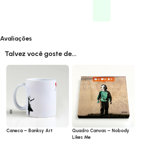
Avaliações
Talvez você goste de...
Caneca – Banksy Art
Quadro Canvas – Nobody
C
Likes Me