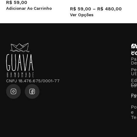
R$
59,00
R
Adicionar Ao Carrinho
V
R$
59,00
–
R$
480,00
Ver Opções
M
C
c
M
Pa
De
Pe
Ut
Ed
CNPJ 18.476.675/0001-77
Co
co
Pe
Fa
Po
e
Te