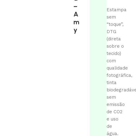
–
Estampa
A
sem
m
“toque”,
y
DTG
(direta
sobre o
tecido)
com
qualidade
fotográfica,
tinta
biodegradáve
sem
emissão
de CO2
e uso
de
água.