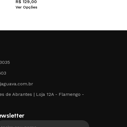
Ver Opçõ
R$
129,00
Ver Opções
-3035
603
jaguava.com.br
s de Abrantes | Loja 12A - Flamengo -
ewsletter