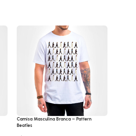
Camisa Masculina Branca – Pattern
Camisa –
Beatles
R$
129,