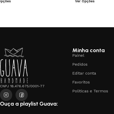
Opções
Ver Opções
Minha conta
Painel
Pedidos
Editar conta
Favoritos
CNPJ 18.476.675/0001-77
Politicas e Termos
Ouça a playlist Guava: