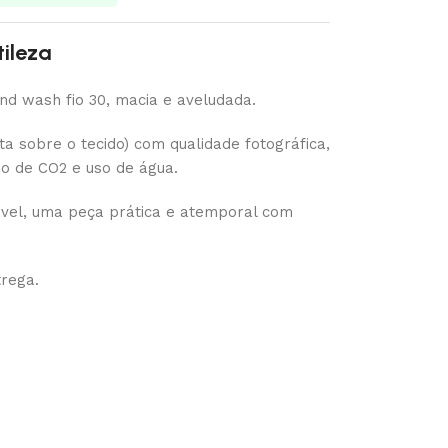
ileza
d wash fio 30, macia e aveludada.
a sobre o tecido) com qualidade fotográfica,
ão de CO2 e uso de água.
el, uma peça prática e atemporal com
trega.