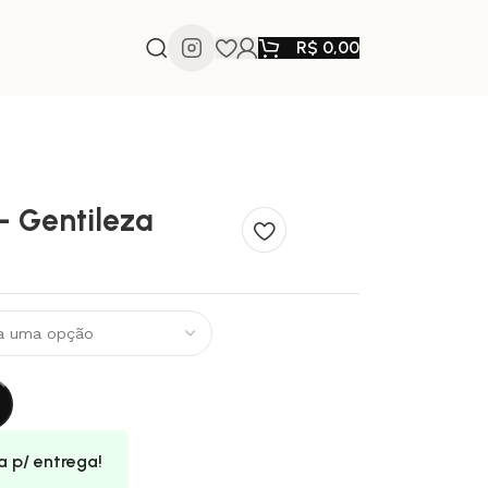
R$
0,00
– Gentileza
a p/ entrega!