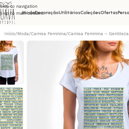
Skip to navigation
Moda
Decoração
Utilitários
Coleções
Ofertas
Pers
Skip to main content
Início
Moda
Camisa Feminina
Camisa Feminina – Gentileza