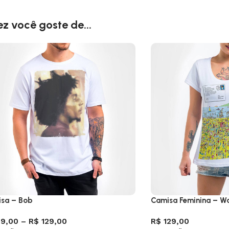
ez você goste de...
sa – Bob
Camisa Feminina – Wal
9,00
–
R$
129,00
R$
129,00