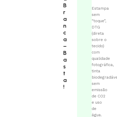
B
Estampa
r
sem
a
“toque”,
n
DTG
c
(direta
a
sobre o
–
tecido)
B
com
a
qualidade
fotográfica,
s
tinta
t
biodegradáve
a
sem
!
emissão
de CO2
e uso
de
água.