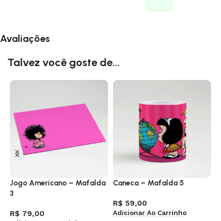
Avaliações
Talvez você goste de...
Jogo Americano – Mafalda
Caneca – Mafalda 5
B
3
R$
59,00
R
Adicionar Ao Carrinho
V
R$
79,00