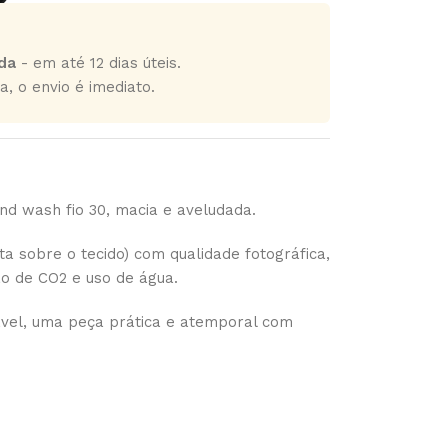
da
- em até 12 dias úteis.
a, o envio é imediato.
d wash fio 30, macia e aveludada.
a sobre o tecido) com qualidade fotográfica,
ão de CO2 e uso de água.
el, uma peça prática e atemporal com