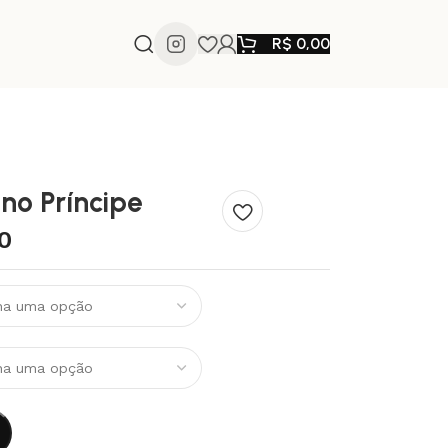
R$
0,00
no Príncipe
0