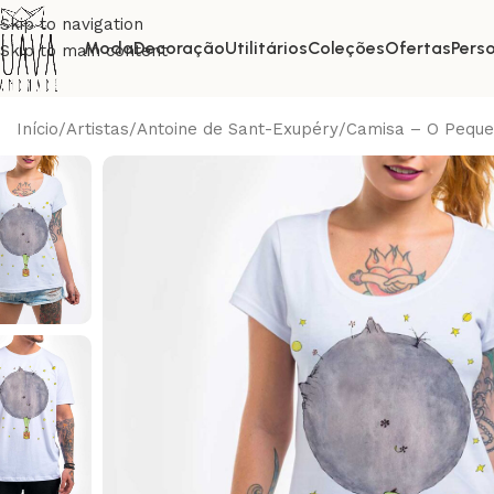
Skip to navigation
Moda
Decoração
Utilitários
Coleções
Ofertas
Pers
Skip to main content
Início
Artistas
Antoine de Sant-Exupéry
Camisa – O Peque