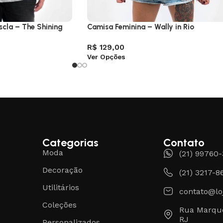
cla – The Shining
Camisa Feminina – Wally in Rio
R$
129,00
Ver Opções
Categorias
Contato
Moda
(21) 99760
Decoração
(21) 3217-8
Utilitários
contato@lo
Coleções
Rua Marque
RJ
Personalizados