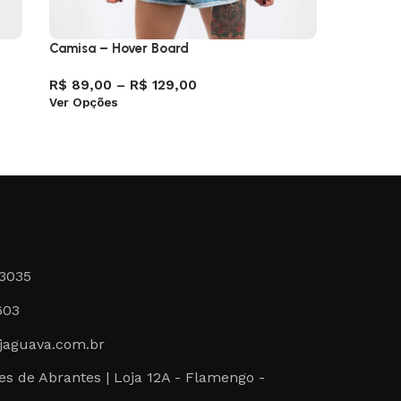
Camisa – Hover Board
Camisa –
R$
89,00
–
R$
129,00
R$
89,0
Ver Opções
Ver Opçõ
-3035
603
jaguava.com.br
s de Abrantes | Loja 12A - Flamengo -