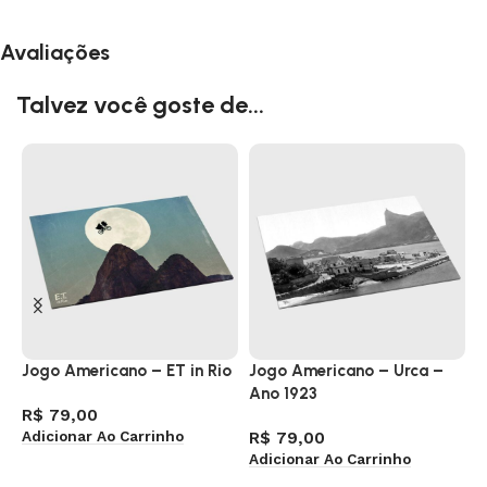
Avaliações
Talvez você goste de...
Jogo Americano – ET in Rio
Jogo Americano – Urca –
J
Ano 1923
M
R$
79,00
Adicionar Ao Carrinho
R$
79,00
R
Adicionar Ao Carrinho
A