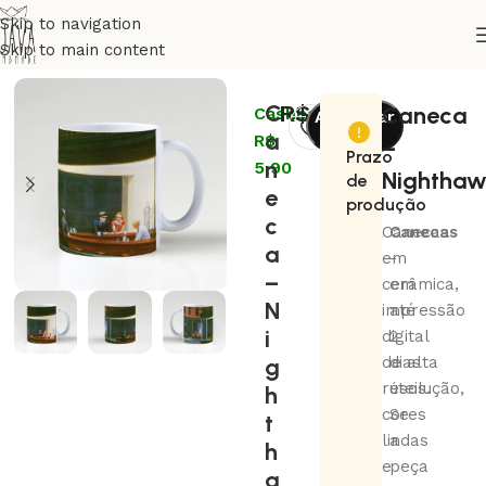
Skip to navigation
Skip to main content
Início
Coleções
Arte
C
R$
59,00
Caneca
Cashback:
Adicionar
a
R$
ao
–
Prazo
n
5,90
carrinho
Nighthaw
de
e
produção
c
Canecas
Canecas
a
em
-
–
cerâmica,
em
N
impressão
até
i
digital
2
g
de alta
dias
resolução,
úteis.
h
cores
Se
t
lindas
a
h
e
peça
a