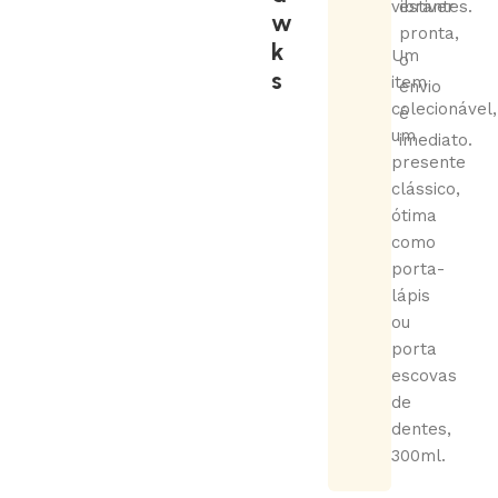
vibrantes.
estiver
w
pronta,
k
Um
o
s
item
envio
colecionável,
é
um
imediato.
presente
clássico,
ótima
como
porta-
lápis
ou
porta
escovas
de
dentes,
300ml.