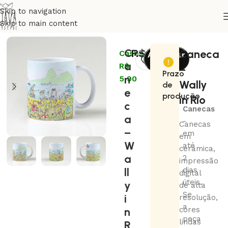
Skip to navigation
Skip to main content
Início
Artistas
Coletivo Guava
C
R$
59,00
Caneca
Cashback:
Adicionar
a
R$
ao
–
Prazo
n
5,90
carrinho
Wally
de
e
produção
in Rio
c
Canecas
a
-
Canecas
–
em
em
W
até
cerâmica,
a
2
impressão
ll
dias
digital
úteis.
y
de alta
Se
i
resolução,
a
n
cores
peça
lindas
R