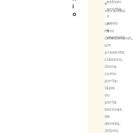
estiver
e
i
pronta,
vibrantes.
o
o
envio
Um
é
item
imediato.
colecionável,
um
presente
clássico,
ótima
como
porta-
lápis
ou
porta
escovas
de
dentes,
300ml.