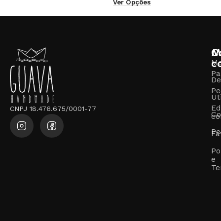
Ver Opções
M
C
c
M
Pa
De
Pe
Ut
Ed
CNPJ 18.476.675/0001-77
Co
co
Pe
Fa
Po
e
Te