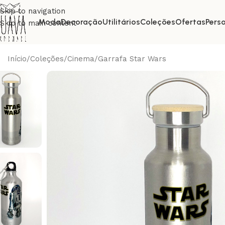
Skip to navigation
Moda
Decoração
Utilitários
Coleções
Ofertas
Pers
Skip to main content
Início
Coleções
Cinema
Garrafa Star Wars