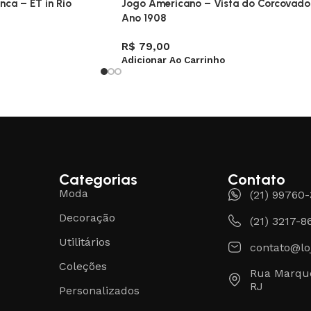
nca – ET in Rio
Jogo Americano – Vista do Corcovado
Ano 1908
R$
79,00
Adicionar Ao Carrinho
Categorias
Contato
Moda
(21) 99760
Decoração
(21) 3217-8
Utilitários
contato@lo
Coleções
Rua Marque
RJ
Personalizados