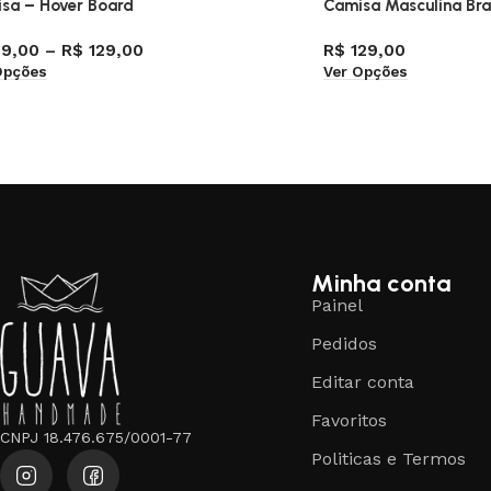
sa – Hover Board
Camisa Masculina Bra
9,00
–
R$
129,00
R$
129,00
Opções
Ver Opções
Minha conta
Painel
Pedidos
Editar conta
Favoritos
CNPJ 18.476.675/0001-77
Politicas e Termos