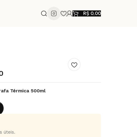
R$
0,00
0
rafa Térmica 500ml
 úteis.