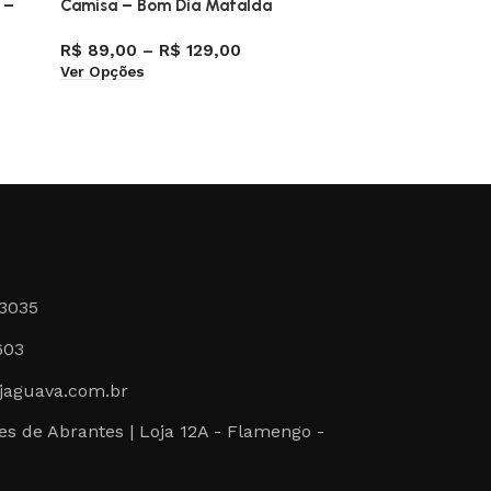
 –
Camisa – Bom Dia Mafalda
Camisa 
R$
89,00
–
R$
129,00
R$
89,0
Ver Opções
Ver Opçõ
-3035
603
jaguava.com.br
s de Abrantes | Loja 12A - Flamengo -