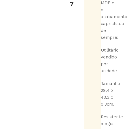
7
MDF e
o
acabamento
caprichado
de
sempre!
Utilitário
vendido
por
unidade
Tamanho
29,4 x
43,3 x
0,3cm.
Resistente
à água.