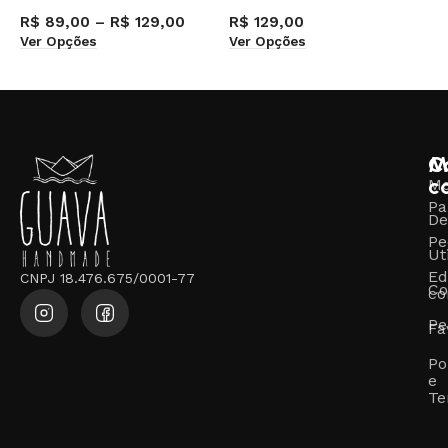
R$
89,00
–
R$
129,00
R$
129,00
R
Ver Opções
Ver Opções
V
M
C
c
M
Pa
De
Pe
Ut
Ed
CNPJ 18.476.675/0001-77
Co
co
Pe
Fa
Po
e
Te