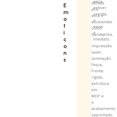
peça
ótimos
E
estiver
pro
m
pronta,
sofá e
o
o
excelentes
t
envio
como
i
é
bandejinha.
c
imediato.
o
Impressão
n
laser,
s
laminação
fosca,
frente
rígida,
estrutura
em
MDF e
o
acabamento
caprichado