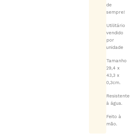
de
sempre!
Utilitário
vendido
por
unidade
Tamanho
29,4 x
43,3 x
0,3cm.
Resistente
à água.
Feito à
mão.