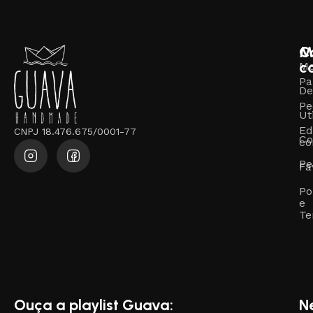
M
C
c
M
Pa
De
Pe
Ut
Ed
CNPJ 18.476.675/0001-77
Co
co
Pe
Fa
Po
e
Te
Ouça a playlist Guava:
N