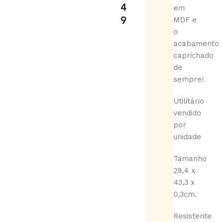
4
em
9
MDF e
o
acabamento
caprichado
de
sempre!
Utilitário
vendido
por
unidade
Tamanho
29,4 x
43,3 x
0,3cm.
Resistente