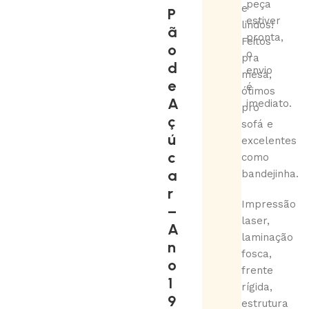
peça
e
P
estiver
lindos!
ã
pronta,
Feitos
o
o
pra
d
envio
mesa,
e
é
ótimos
A
imediato.
pro
ç
sofá e
ú
excelentes
c
como
a
bandejinha.
r
Impressão
–
laser,
A
laminação
n
fosca,
o
frente
1
rígida,
9
estrutura