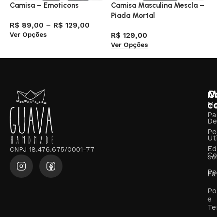
Camisa – Emoticons
Camisa Masculina Mescla –
C
Piada Mortal
R$
89,00
–
R$
129,00
R
Ver Opções
V
R$
129,00
Ver Opções
M
C
c
M
Pa
De
Pe
Ut
Ed
CNPJ 18.476.675/0001-77
Co
co
Pe
Fa
Po
e
Te