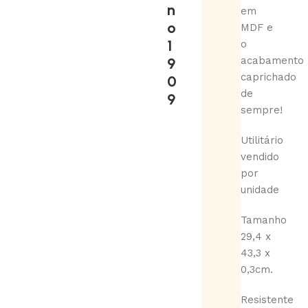
n
em
o
MDF e
1
o
9
acabamento
caprichado
0
de
9
sempre!
Utilitário
vendido
por
unidade
Tamanho
29,4 x
43,3 x
0,3cm.
Resistente