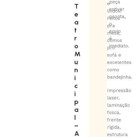
peça
e
T
estiver
lindos!
e
pronta,
Feitos
a
o
pra
t
envio
mesa,
r
é
ótimos
o
imediato.
pro
M
sofá e
u
excelentes
n
como
i
bandejinha.
c
Impressão
i
laser,
p
laminação
a
fosca,
l
frente
–
rígida,
A
estrutura