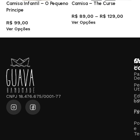
Camisa Infantil – O Pequeno
Camisa – The Curse
C
Príncipe
R$
89,00
–
R$
129,00
R
Ver Opções
V
R$
99,00
Ver Opções
M
C
c
M
Pa
De
Pe
Ut
Ed
CNPJ 18.476.675/0001-77
Co
co
Pe
Fa
Po
e
Te