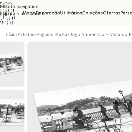
Skip to navigation
Moda
Decoração
Utilitários
Coleções
Ofertas
Pers
Skip to main content
Início
Artistas
Augusto Malta
Jogo Americano – Vista do P