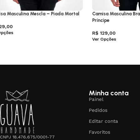
sa Masculina Mescla – Piada Mortal
Camisa Masculina Br
Príncipe
29,00
Opções
R$
129,00
Ver Opções
Minha conta
Painel
Pedidos
Editar conta
Favoritos
CNPJ 18.476.675/0001-77