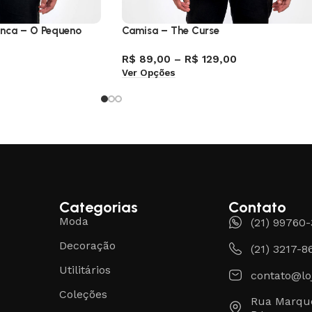
anca – O Pequeno
Camisa – The Curse
R$
89,00
–
R$
129,00
Ver Opções
Categorias
Contato
Moda
(21) 99760
Decoração
(21) 3217-8
Utilitários
contato@lo
Coleções
Rua Marque