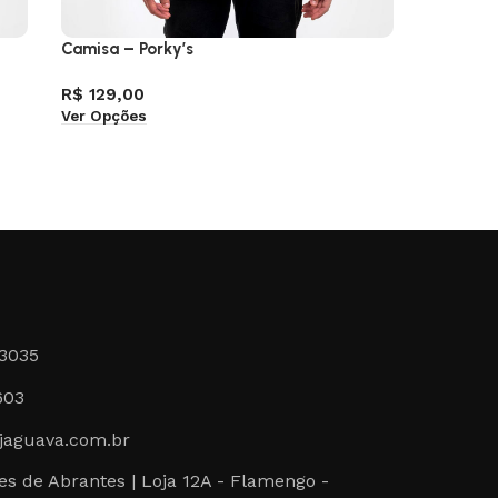
Camisa – Porky’s
Camisa –
R$
129,00
R$
89,0
Ver Opções
Ver Opçõ
-3035
603
jaguava.com.br
s de Abrantes | Loja 12A - Flamengo -