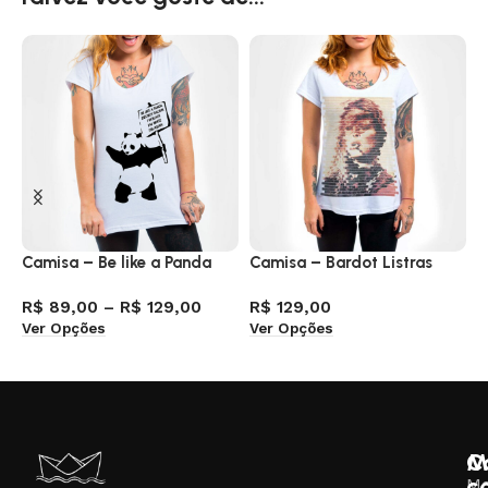
Camisa – Be like a Panda
Camisa – Bardot Listras
C
R$
89,00
–
R$
129,00
R$
129,00
R
Ver Opções
Ver Opções
V
M
C
c
M