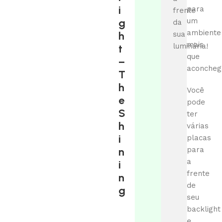
i
para
frente
g
um
da
ambiente
h
sua
mais
luminária!
t
que
–
aconcheg
T
h
Você
e
pode
S
ter
h
várias
i
placas
n
para
a
i
frente
n
de
g
seu
backlight
e