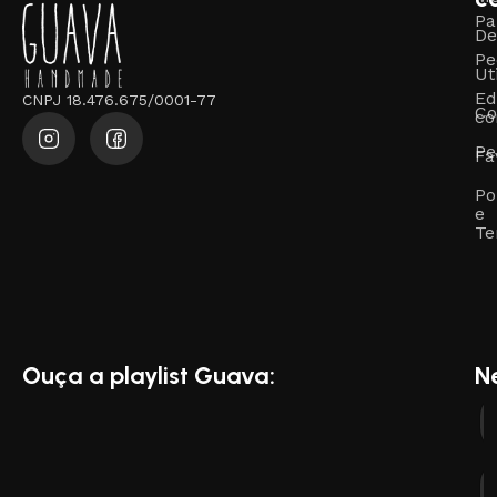
Pa
De
Pe
Ut
Ed
CNPJ 18.476.675/0001-77
Co
co
Pe
Fa
Po
e
Te
Ouça a playlist Guava:
N