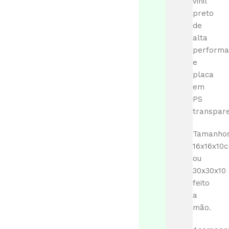
vinil
preto
de
alta
performa
e
placa
em
PS
transpare
Tamanhos
16x16x10
ou
30x30x10
feito
a
mão.