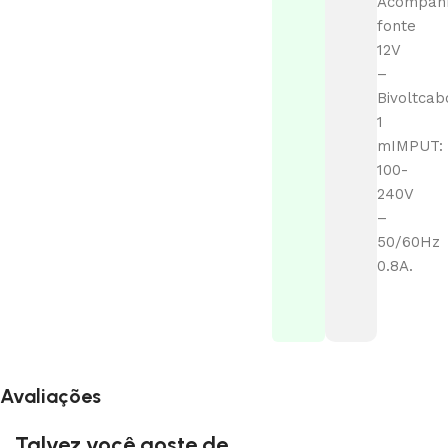
Acompan
fonte
12V
–
Bivoltcab
1
mIMPUT:
100-
240V
–
50/60Hz
0.8A.
Avaliações
Talvez você goste de...