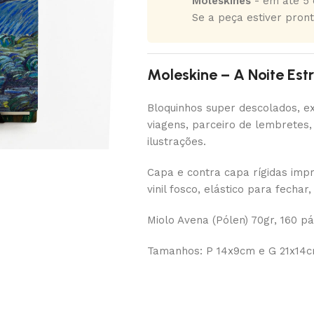
Moleskines
- em até 5 d
Se a peça estiver pront
Moleskine – A Noite Est
Bloquinhos super descolados, e
viagens, parceiro de lembretes,
ilustrações.
Capa e contra capa rígidas imp
vinil fosco, elástico para fechar
Miolo Avena (Pólen) 70gr, 160 p
Tamanhos: P 14x9cm e G 21x14cm