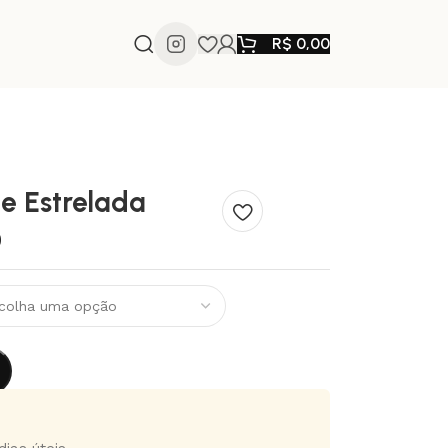
R$
0,00
te Estrelada
0