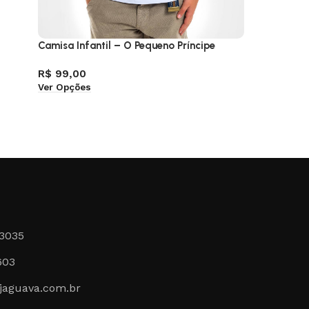
Camisa Infantil – O Pequeno Príncipe
Camisa –
R$
99,00
R$
129,
Ver Opções
Ver Opçõ
-3035
603
jaguava.com.br