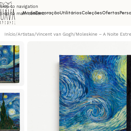
Skip to navigation
Moda
Decoração
Utilitários
Coleções
Ofertas
Pers
Skip to main content
Início
Artistas
Vincent van Gogh
Moleskine – A Noite Estr