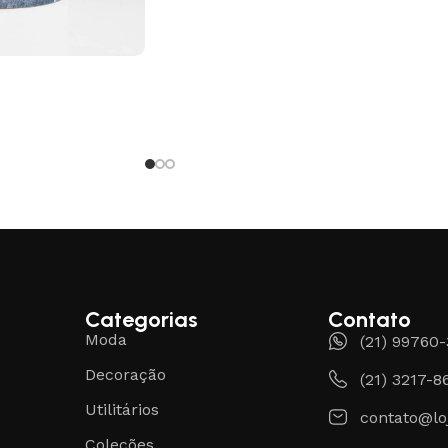
Categorias
Contato
Moda
(21) 99760
Decoração
(21) 3217-8
Utilitários
contato@lo
Coleções