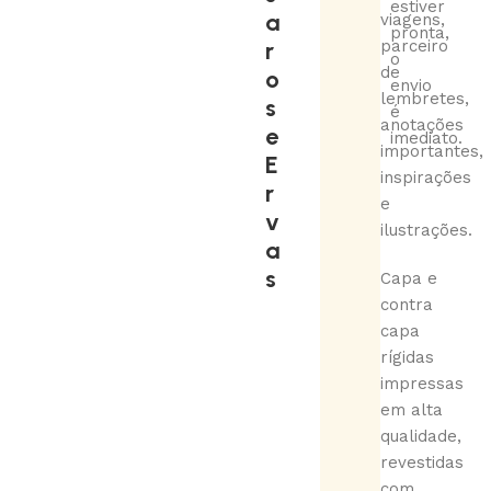
estiver
a
viagens,
pronta,
r
parceiro
o
de
o
envio
lembretes,
s
é
anotações
e
imediato.
importantes,
E
inspirações
r
e
v
ilustrações.
a
s
Capa e
contra
capa
rígidas
impressas
em alta
qualidade,
revestidas
com