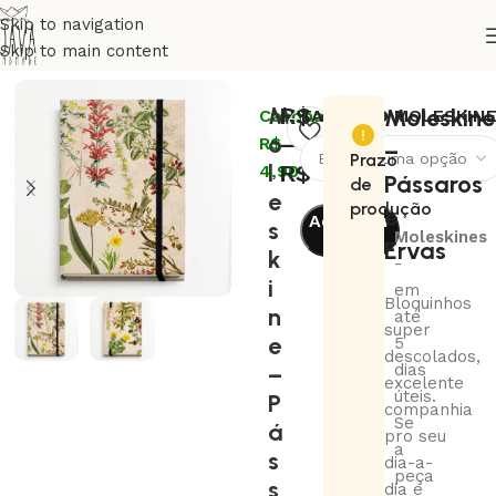
Skip to navigation
Skip to main content
Início
Artistas
Coletivo Guava
M
R$
49,00
Moleskine
Cashback:
TAMANHO MOLESKIN
o
–
R$
–
Prazo
l
R$
69,00
4,90
Pássaros
de
e
produção
e
Adicionar
s
Moleskines
Ervas
ao
k
-
carrinho
i
em
Bloquinhos
n
até
super
e
5
descolados,
–
dias
excelente
úteis.
P
companhia
Se
á
pro seu
a
s
dia-a-
peça
s
dia e