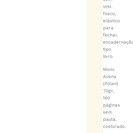
vinil
fosco,
elástico
para
fechar,
encadernaçã
tipo
livro.
Miolo
Avena
(Pólen)
70gr,
160
páginas
sem
pauta,
costurado.