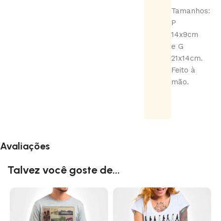
Tamanhos:
P
14x9cm
e G
21x14cm.
Feito à
mão.
Avaliações
Talvez você goste de...