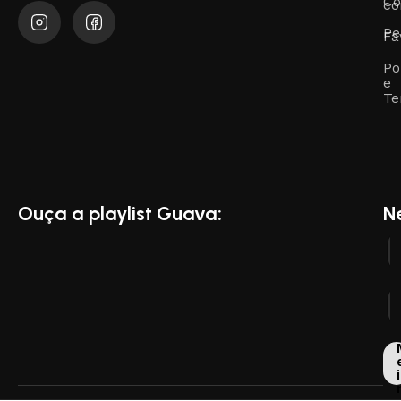
Co
co
Pe
Fa
Po
e
Te
Ouça a playlist Guava:
N
i