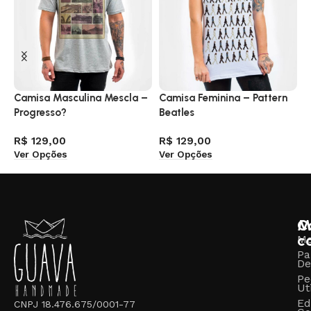
Camisa Masculina Mescla –
Camisa Feminina – Pattern
C
Progresso?
Beatles
P
R$
129,00
R$
129,00
R
Ver Opções
Ver Opções
V
M
C
c
M
Pa
De
Pe
Ut
Ed
CNPJ 18.476.675/0001-77