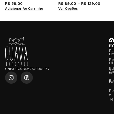
R$
59,00
R$
89,00
–
R$
129,00
R
Adicionar Ao Carrinho
Ver Opções
A
M
C
c
M
Pa
De
Pe
Ut
Ed
CNPJ 18.476.675/0001-77
Co
co
Pe
Fa
Po
e
Te