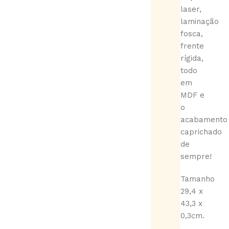
laser,
laminação
fosca,
frente
rígida,
todo
em
MDF e
o
acabamento
caprichado
de
sempre!
Tamanho
29,4 x
43,3 x
0,3cm.