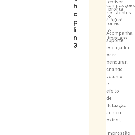
estiver
h
composições
pronta,
a
resistentes
o
à água!
p
envio
li
é
Acompanha
n
imediato.
suporte
3
espaçador
para
pendurar,
criando
volume
e
efeito
de
flutuação
ao seu
painel,
Impressão