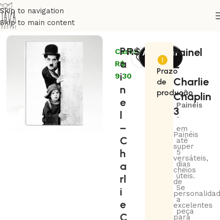
Skip to navigation
Skip to main content
Início
Decoração
Painéis
P
R$
93,00
Painel
Cashback:
Adicionar
a
R$
ao
–
Prazo
i
9,30
carrinho
Charlie
de
n
produção
Chaplin
e
Painéis
3
l
-
–
em
Painéis
C
até
super
h
5
versáteis,
a
dias
cheios
úteis.
rl
de
Se
i
personalidad
a
e
excelentes
peça
C
para