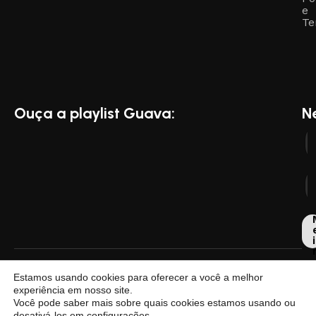
e
Te
Ouça a playlist Guava:
N
i
Dese
Estamos usando cookies para oferecer a você a melhor
por
experiência em nosso site.
Você pode saber mais sobre quais cookies estamos usando ou
desativá-los em
configurações
.