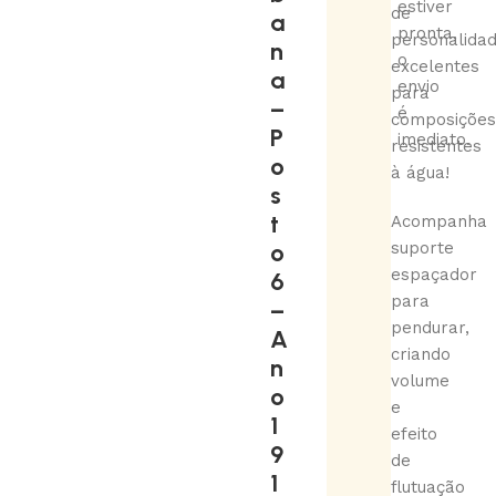
estiver
de
a
pronta,
personalidad
n
o
excelentes
a
envio
para
–
é
composições
P
imediato.
resistentes
o
à água!
s
t
Acompanha
o
suporte
espaçador
6
para
–
pendurar,
A
criando
n
volume
o
e
1
efeito
9
de
1
flutuação