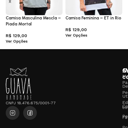
Camisa Masculina Mescla –
Camisa Feminina – ET in Rio
C
Piada Mortal
R$
129,00
R
Ver Opções
A
R$
129,00
Ver Opções
M
C
c
M
Pa
De
Pe
Ut
Ed
CNPJ 18.476.675/0001-77
Co
co
Pe
Fa
Po