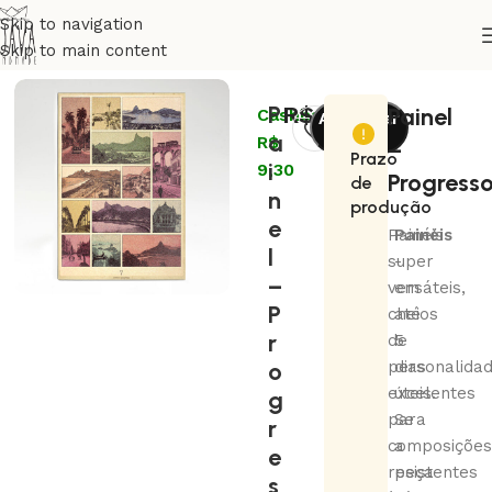
Skip to navigation
Skip to main content
Início
Artistas
Coletivo Guava
P
R$
93,00
Painel
Cashback:
Adicionar
a
R$
ao
–
Prazo
i
9,30
carrinho
Progress
de
n
produção
e
Painéis
Painéis
l
super
-
–
versáteis,
em
P
cheios
até
r
de
5
o
personalidad
dias
excelentes
úteis.
g
para
Se
r
composições
a
e
resistentes
peça
s