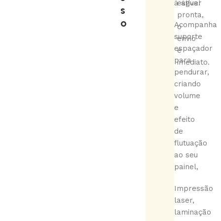
à água!
estiver
s
pronta,
o
Acompanha
o
suporte
envio
espaçador
é
para
imediato.
pendurar,
criando
volume
e
efeito
de
flutuação
ao seu
painel,
Impressão
laser,
laminação