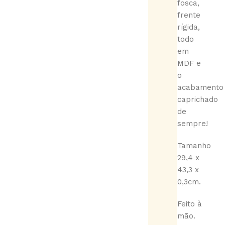
fosca,
frente
rígida,
todo
em
MDF e
o
acabamento
caprichado
de
sempre!
Tamanho
29,4 x
43,3 x
0,3cm.
Feito à
mão.