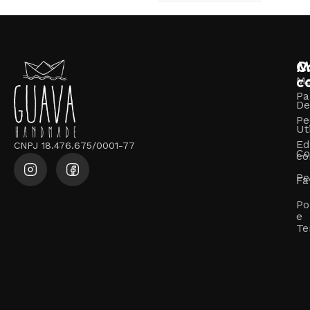
M
C
c
M
Pa
De
Pe
Ut
Ed
CNPJ 18.476.675/0001-77
Co
co
Pe
Fa
Po
e
Te