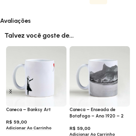
Avaliações
Talvez você goste de...
Caneca – Banksy Art
Caneca – Enseada de
C
Botafogo – Ano 1920 – 2
R$
59,00
R
Adicionar Ao Carrinho
A
R$
59,00
Adicionar Ao Carrinho