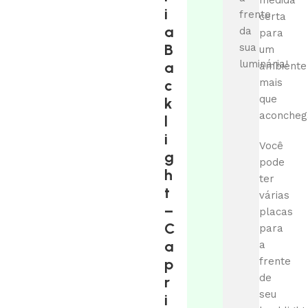
medida
i
frente
certa
a
da
para
B
sua
um
luminária!
a
ambiente
c
mais
que
k
aconcheg
l
i
Você
g
pode
h
ter
t
várias
–
placas
C
para
a
a
p
frente
de
r
seu
i