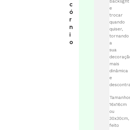
backlight
c
e
ó
trocar
r
quando
n
quiser,
i
tornando
o
a
sua
decoraçã
mais
dinâmica
e
descontra
Tamanhos
16x16cm
ou
30x30cm,
feito