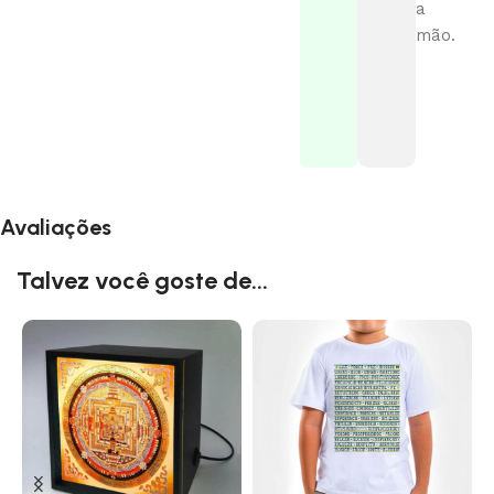
a
mão.
Avaliações
Talvez você goste de...