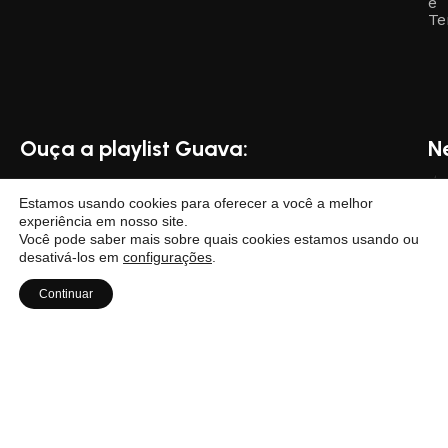
e
Te
Ouça a playlist Guava:
N
Estamos usando cookies para oferecer a você a melhor
experiência em nosso site.
Você pode saber mais sobre quais cookies estamos usando ou
desativá-los em
configurações
.
Continuar
rodutos
Favoritos
Carrinho
Minha conta
i
Dese
por