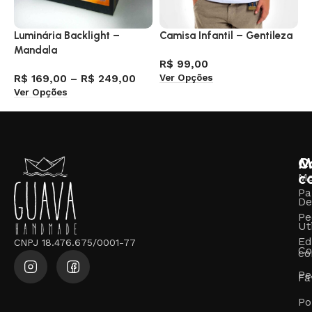
Luminária Backlight –
Camisa Infantil – Gentileza
J
Mandala
U
R$
99,00
Ver Opções
R$
169,00
–
R$
249,00
R
Ver Opções
A
M
C
c
M
Pa
De
Pe
Ut
Ed
CNPJ 18.476.675/0001-77
Co
co
Pe
Fa
Po