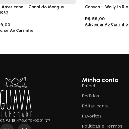
 Americano – Canal do Mangue –
Caneca – Wally in Rio
1932
R$
59,00
Adicionar Ao Carrinho
9,00
ionar Ao Carrinho
Minha conta
Painel
Pedidos
Editar conta
Favoritos
CNPJ 18.476.675/0001-77
Politicas e Termos