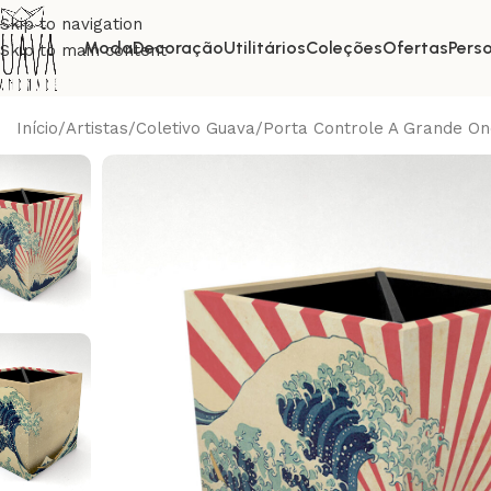
Skip to navigation
Moda
Decoração
Utilitários
Coleções
Ofertas
Pers
Skip to main content
Início
Artistas
Coletivo Guava
Porta Controle A Grande Ond