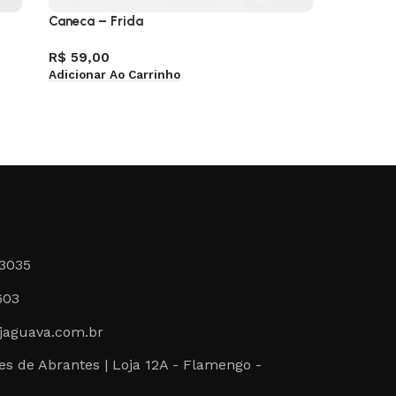
Caneca – Frida
Jogo Ame
R$
59,00
R$
79,0
Adicionar Ao Carrinho
Adicionar
-3035
603
jaguava.com.br
s de Abrantes | Loja 12A - Flamengo -