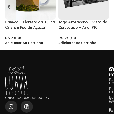
Caneca – Floresta da Tijuca,
Jogo Americano – Vista do
J
Cristo e Pão de Açúcar
Corcovado – Ano 1910
R
A
R$
59,00
R$
79,00
Adicionar Ao Carrinho
Adicionar Ao Carrinho
M
C
c
M
Pa
De
Pe
Ut
Ed
CNPJ 18.476.675/0001-77
Co
co
Pe
Fa