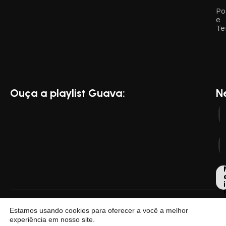
Po
e
Te
Ouça a playlist Guava:
N
i
Dese
Estamos usando cookies para oferecer a você a melhor
por
experiência em nosso site.