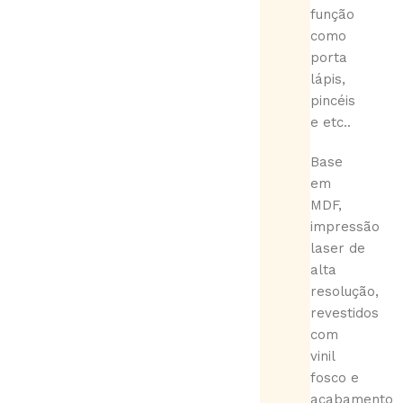
função
como
porta
lápis,
pincéis
e etc..
Base
em
MDF,
impressão
laser de
alta
resolução,
revestidos
com
vinil
fosco e
acabamento