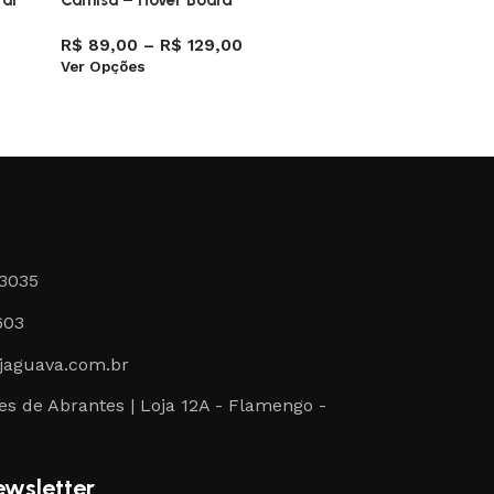
al
Camisa – Hover Board
Camisa –
R$
89,00
–
R$
129,00
R$
89,0
Ver Opções
Ver Opçõ
-3035
603
jaguava.com.br
s de Abrantes | Loja 12A - Flamengo -
ewsletter