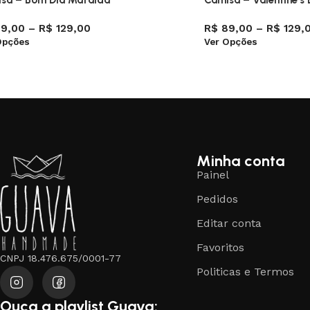
sa – Bom Dia Mafalda
Camisa – Valentine’s
9,00
–
R$
129,00
R$
89,00
–
R$
129,
Opções
Ver Opções
Minha conta
Painel
Pedidos
Editar conta
Favoritos
CNPJ 18.476.675/0001-77
Politicas e Termos
Ouça a playlist Guava: