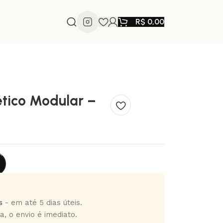
R$
0,00
tico Modular –
s
- em até 5 dias úteis.
a, o envio é imediato.