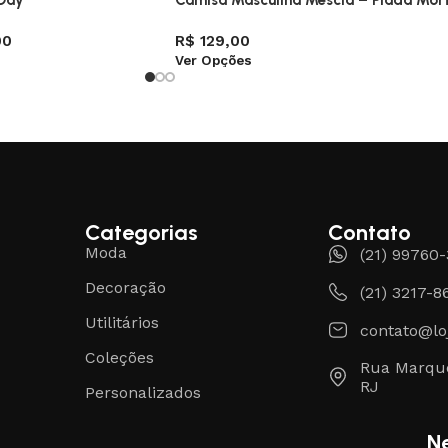
 Day
Camisa Masculina Mescla – Piada Mort
00
R$
129,00
Ver Opções
Categorias
Contato
Moda
(21) 99760
Decoração
(21) 3217-8
Utilitários
contato@lo
Coleções
Rua Marque
RJ
Personalizados
N