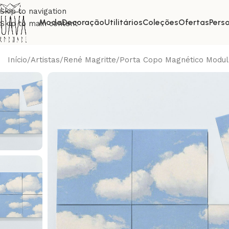
Skip to navigation
Moda
Decoração
Utilitários
Coleções
Ofertas
Pers
Skip to main content
Início
Artistas
René Magritte
Porta Copo Magnético Modul