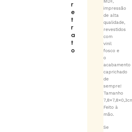
MDF,
r
impressão
e
de alta
t
qualidade,
r
revestidos
a
com
t
vinil
o
fosco e
o
acabamento
caprichado
de
sempre!
Tamanho
7,8×7,8×0,3c
Feito à
mão.
Se