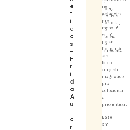
decorativos!
a
é
Da
peça
t
geladeira
estiver
i
pra
pronta,
c
mesa, 6
o
o
ou 10
envio
peças
s
é
formando
–
imediato.
um
F
lindo
r
conjunto
i
magnético
d
pra
a
colecionar
A
e
u
presentear.
t
Base
o
em
r