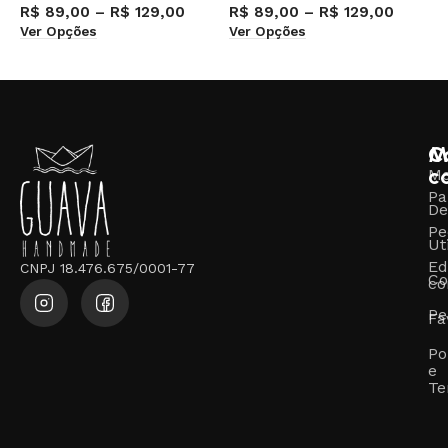
R$
89,00
–
R$
129,00
R$
89,00
–
R$
129,00
Ver Opções
Ver Opções
R
V
M
C
c
M
Pa
De
Pe
Ut
Ed
CNPJ 18.476.675/0001-77
Co
co
Pe
Fa
Po
e
Te