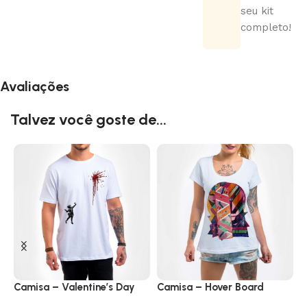
seu kit
completo!
Avaliações
Talvez você goste de...
Camisa – Valentine’s Day
Camisa – Hover Board
C
B