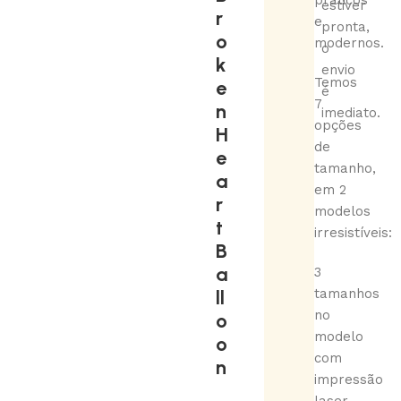
práticos
estiver
r
e
pronta,
o
modernos.
o
k
envio
Temos
e
é
7
n
imediato.
opções
H
de
e
tamanho,
a
em 2
r
modelos
t
irresistíveis:
B
a
3
ll
tamanhos
no
o
modelo
o
com
n
impressão