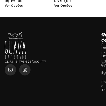
R$
129,00
R$
99,00
R
Ver Opções
Ver Opções
V
M
C
c
M
Pa
De
Pe
Ut
Ed
CNPJ 18.476.675/0001-77
Co
co
Pe
Fa
Po
e
Te