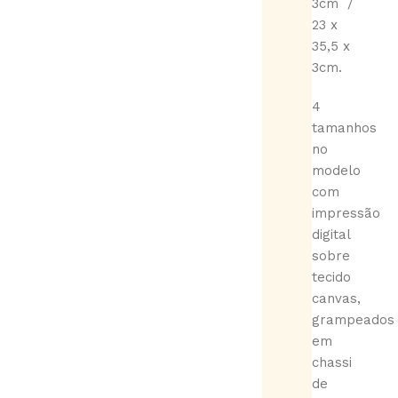
3cm /
23 x
35,5 x
3cm.
4
tamanhos
no
modelo
com
impressão
digital
sobre
tecido
canvas,
grampeados
em
chassi
de