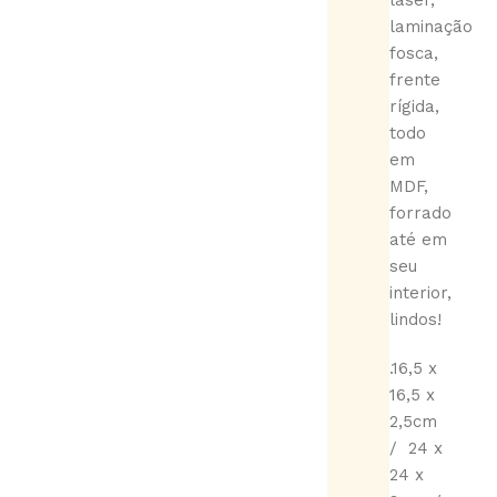
laser,
laminação
fosca,
frente
rígida,
todo
em
MDF,
forrado
até em
seu
interior,
lindos!
.16,5 x
16,5 x
2,5cm
/ 24 x
24 x