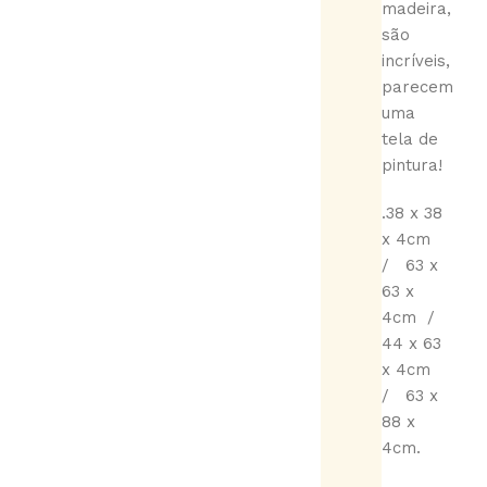
madeira,
são
incríveis,
parecem
uma
tela de
pintura!
.38 x 38
x 4cm
/ 63 x
63 x
4cm /
44 x 63
x 4cm
/ 63 x
88 x
4cm.