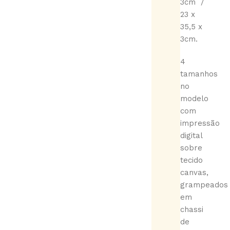
3cm /
23 x
35,5 x
3cm.
4
tamanhos
no
modelo
com
impressão
digital
sobre
tecido
canvas,
grampeados
em
chassi
de