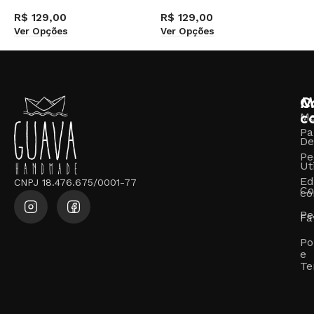
R$
129,00
R$
129,00
R
Ver Opções
Ver Opções
V
M
C
c
M
Pa
De
Pe
Ut
Ed
CNPJ 18.476.675/0001-77
Co
co
Pe
Fa
Po
e
Te