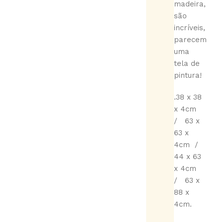
madeira,
são
incríveis,
parecem
uma
tela de
pintura!
.38 x 38
x 4cm
/ 63 x
63 x
4cm /
44 x 63
x 4cm
/ 63 x
88 x
4cm.