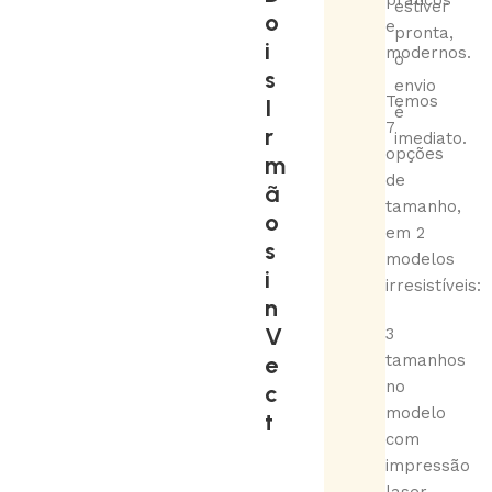
práticos
estiver
o
e
pronta,
i
modernos.
o
s
envio
Temos
I
é
7
r
imediato.
opções
m
de
ã
tamanho,
o
em 2
s
modelos
i
irresistíveis:
n
V
3
e
tamanhos
no
c
modelo
t
com
impressão