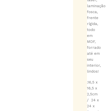
laser,
laminação
fosca,
frente
rígida,
todo
em
MDF,
forrado
até em
seu
interior,
lindos!
.16,5 x
16,5 x
2,5cm
/ 24 x
24 x