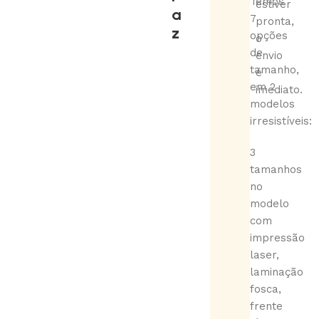
Temos
estiver
a
7
pronta,
z
opções
o
de
envio
tamanho,
é
em 2
imediato.
modelos
irresistíveis:
3
tamanhos
no
modelo
com
impressão
laser,
laminação
fosca,
frente