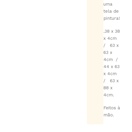
uma
tela de
pintura!
.38 x 38
x 4cm
/ 63 x
63 x
4cm /
44 x 63
x 4cm
/ 63 x
88 x
4cm.
Feitos à
mão.