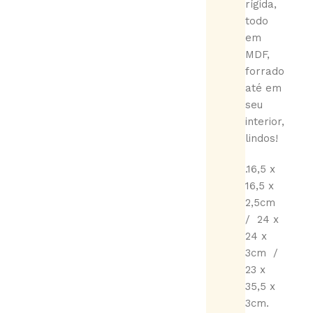
rígida,
todo
em
MDF,
forrado
até em
seu
interior,
lindos!
.16,5 x
16,5 x
2,5cm
/ 24 x
24 x
3cm /
23 x
35,5 x
3cm.