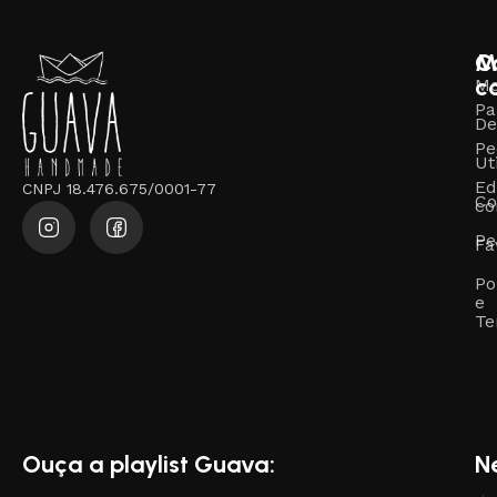
M
C
c
M
Pa
De
Pe
Ut
Ed
CNPJ 18.476.675/0001-77
Co
co
Pe
Fa
Po
e
Te
Ouça a playlist Guava:
N