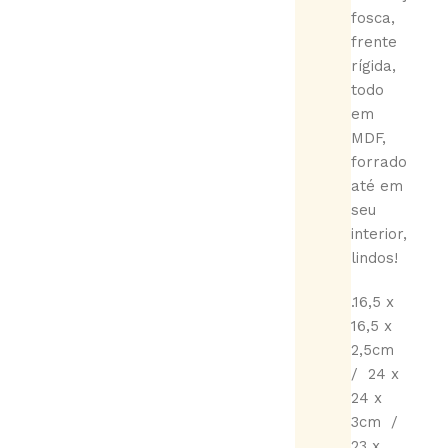
fosca,
frente
rígida,
todo
em
MDF,
forrado
até em
seu
interior,
lindos!
.16,5 x
16,5 x
2,5cm
/ 24 x
24 x
3cm /
23 x