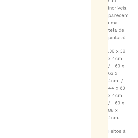
são
incríveis,
parecem
uma
tela de
pintura!
.38 x 38
x 4cm
/ 63 x
63 x
4cm /
44 x 63
x 4cm
/ 63 x
88 x
4cm.
Feitos à