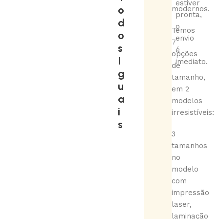
estiver
o
modernos.
pronta,
d
o
Temos
o
envio
7
s
é
opções
I
imediato.
de
g
tamanho,
u
em 2
a
modelos
i
irresistíveis:
s
3
tamanhos
no
modelo
com
impressão
laser,
laminação