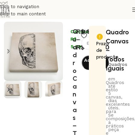
Skip to navigation
Skip to main content
Início
Decoração
Quadros
Q
R$
59,00
Quadro
Cashback:
MODELO
u
–
R$
Canvas
Prazo
a
R$
480,00
5,90
–
de
d
produção
Todos
Adicionar
r
Quadros
Iguais
ao
o
-
carrinho
C
em
Quadros
a
até
estilo
n
5
canvas,
v
dias
excelentes
úteis.
a
para
Se
s
composições
a
–
práticos
peça
T
e