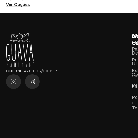
Ver Opções
M
C
c
M
Pa
De
Pe
Ut
Ed
CNPJ 18.476.675/0001-77
Co
co
Pe
Fa
Po
e
Te