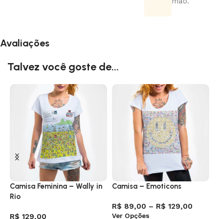
mão.
Avaliações
Talvez você goste de...
Camisa Feminina – Wally in
Camisa – Emoticons
C
Rio
R$
89,00
–
R$
129,00
R
Ver Opções
V
R$
129,00