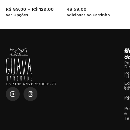
R$
89,00
–
R$
129,00
R$
59,00
R
Ver Opções
Adicionar Ao Carrinho
V
M
C
c
M
Pa
De
Pe
Ut
Ed
CNPJ 18.476.675/0001-77
Co
co
Pe
Fa
Po
e
Te