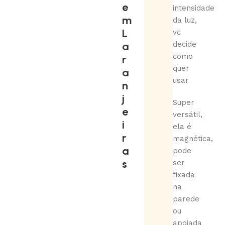
e
intensidade
m
da luz,
L
vc
a
decide
como
r
quer
a
usar
n
j
Super
e
versátil,
i
ela é
r
magnética,
a
pode
s
ser
fixada
na
parede
ou
apoiada