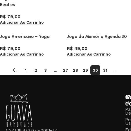
Beatles
R$
79,00
Adicionar Ao Carrinho
Jogo Americano – Yoga
Jogo da Memória Agenda 30
R$
79,00
R$
49,00
Adicionar Ao Carrinho
Adicionar Ao Carrinho
←
1
2
3
…
27
28
29
30
31
→
M
C
c
M
Pa
De
Pe
Ut
Ed
CNPJ 18.476.675/0001-77