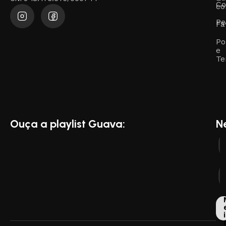
Co
co
Pe
Fa
Po
e
Te
Ouça a playlist Guava:
N
i