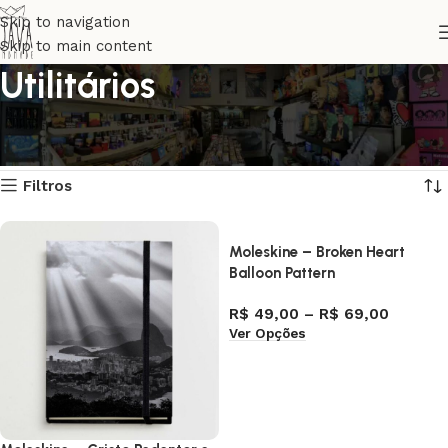
Skip to navigation
Skip to main content
Utilitários
Início
Utilitários
Página 30
Exibindo 697–720 de 740 resultados
Filtros
Moleskine – Broken Heart
Balloon Pattern
R$
49,00
–
R$
69,00
Ver Opções