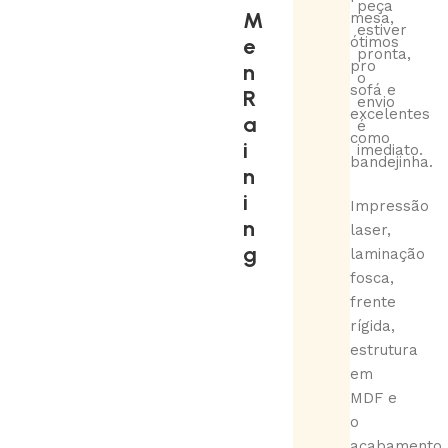
peça
M
mesa,
estiver
e
ótimos
pronta,
pro
n
o
sofá e
R
envio
excelentes
a
é
como
i
imediato.
bandejinha.
n
i
Impressão
n
laser,
g
laminação
fosca,
frente
rígida,
estrutura
em
MDF e
o
acabamento