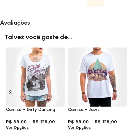
Avaliações
Talvez você goste de...
Camisa – Dirty Dancing
Camisa – Jaws
C
P
R$
89,00
–
R$
129,00
R$
89,00
–
R$
129,00
Ver Opções
Ver Opções
R