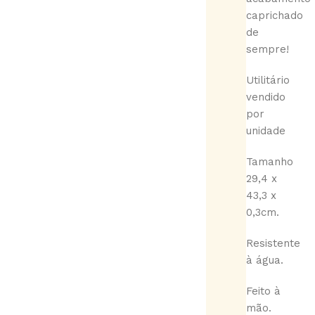
caprichado
de
sempre!
Utilitário
vendido
por
unidade
Tamanho
29,4 x
43,3 x
0,3cm.
Resistente
à água.
Feito à
mão.