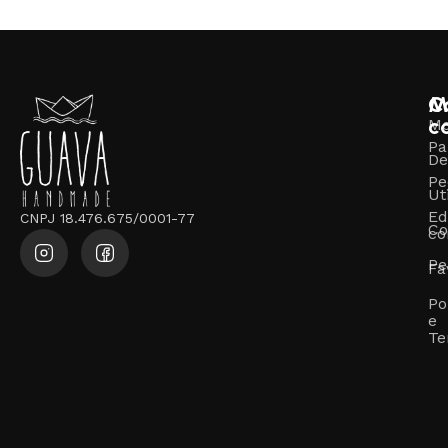
V
M
C
c
M
Pa
De
Pe
Ut
Ed
CNPJ 18.476.675/0001-77
Co
co
Pe
Fa
Po
e
Te