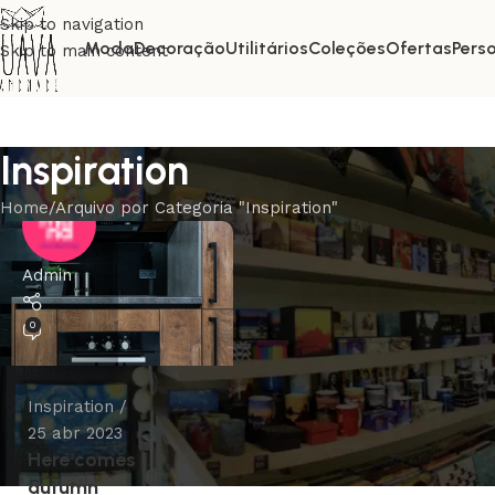
Skip to navigation
Moda
Decoração
Utilitários
Coleções
Ofertas
Pers
Skip to main content
Inspiration
Home
Arquivo por Categoria "Inspiration"
Admin
0
Inspiration
25 abr 2023
Here comes
autumn