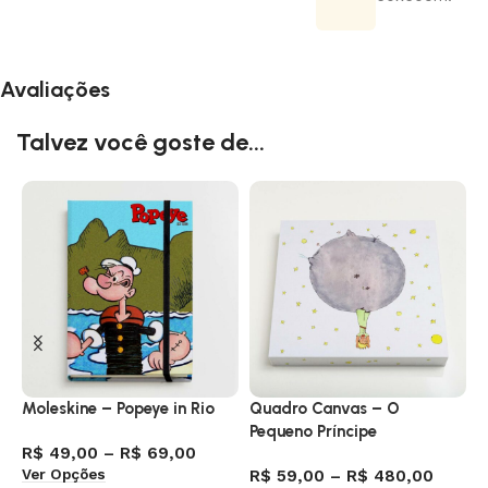
Avaliações
Talvez você goste de...
Moleskine – Popeye in Rio
Quadro Canvas – O
C
Pequeno Príncipe
R$
49,00
–
R$
69,00
R
Ver Opções
A
R$
59,00
–
R$
480,00