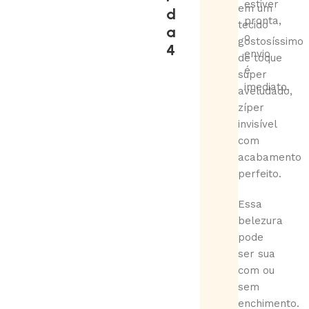
estiver
em um
d
pronta,
tecido
a
o
gostosíssimo
4
envio
de toque
é
super
imediato.
aveludado,
zíper
invisível
com
acabamento
perfeito.
Essa
belezura
pode
ser sua
com ou
sem
enchimento.