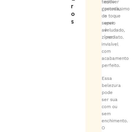
tecido
estiver
r
gostosíssimo
pronta,
o
de toque
o
s
super
envio
aveludado,
é
zíper
imediato.
invisível
com
acabamento
perfeito.
Essa
belezura
pode
ser sua
com ou
sem
enchimento.
O