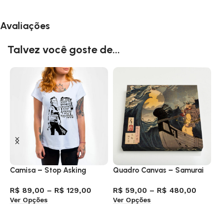
Avaliações
Talvez você goste de...
Camisa – Stop Asking
Quadro Canvas – Samurai
C
R$
89,00
–
R$
129,00
R$
59,00
–
R$
480,00
R
Ver Opções
Ver Opções
V