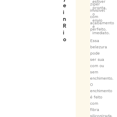
estiver
e
zíper
pronta,
invisível
i
o
com
n
envio
acabamento
R
é
perfeito.
i
imediato.
o
Essa
belezura
pode
ser sua
com ou
sem
enchimento.
O
enchimento
é feito
com
fibra
siliconizada,