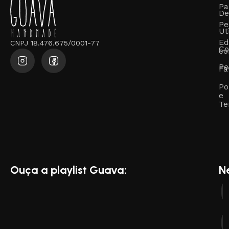
Pa
De
Pe
Ut
Ed
CNPJ 18.476.675/0001-77
Co
co
Pe
Fa
Po
e
Te
Ouça a playlist Guava:
N