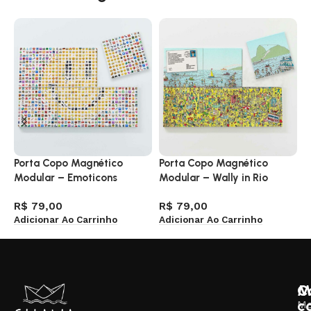
Porta Copo Magnético
Porta Copo Magnético
M
Modular – Emoticons
Modular – Wally in Rio
R
V
R$
79,00
R$
79,00
Adicionar Ao Carrinho
Adicionar Ao Carrinho
M
C
c
M