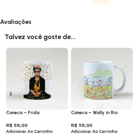
Avaliações
Talvez você goste de...
Caneca – Frida
Caneca – Wally in Rio
C
R$
59,00
R$
59,00
R
Adicionar Ao Carrinho
Adicionar Ao Carrinho
V