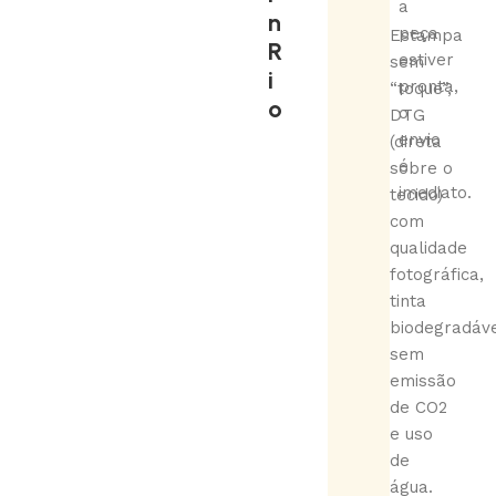
a
n
peça
Estampa
R
estiver
sem
i
pronta,
“toque”,
o
o
DTG
envio
(direta
é
sobre o
imediato.
tecido)
com
qualidade
fotográfica,
tinta
biodegradáve
sem
emissão
de CO2
e uso
de
água.