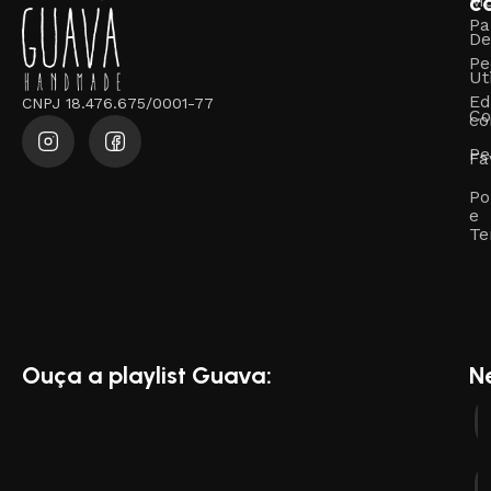
c
M
Pa
De
Pe
Ut
Ed
CNPJ 18.476.675/0001-77
Co
co
Pe
Fa
Po
e
Te
Ouça a playlist Guava:
N