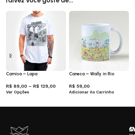
Talvez você goste de...
Camisa – Lapa
Caneca – Wally in Rio
C
R$
89,00
–
R$
129,00
R$
59,00
R
Ver Opções
Adicionar Ao Carrinho
V
M
C