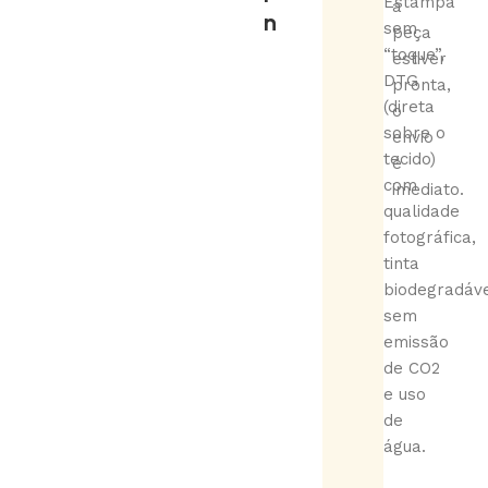
Estampa
a
n
sem
peça
“toque”,
estiver
DTG
pronta,
(direta
o
sobre o
envio
tecido)
é
com
imediato.
qualidade
fotográfica,
tinta
biodegradáve
sem
emissão
de CO2
e uso
de
água.