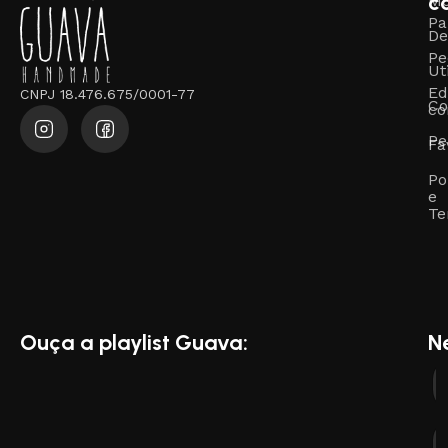
c
M
Pa
De
Pe
Ut
Ed
CNPJ 18.476.675/0001-77
Co
co
Pe
Fa
Po
e
Te
Ouça a playlist Guava:
N