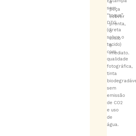
Estampa
a
sem
peça
“toque”,
estiver
DTG
pronta,
(direta
o
sobre o
envio
tecido)
é
com
imediato.
qualidade
fotográfica,
tinta
biodegradáve
sem
emissão
de CO2
e uso
de
água.