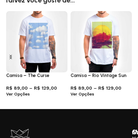
Talvez você goste de...
Camisa – The Curse
Camisa – Rio Vintage Sun
C
P
R$
89,00
–
R$
129,00
R$
89,00
–
R$
129,00
Ver Opções
Ver Opções
R
V
M
C