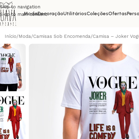
Skip to navigation
Moda
Decoração
Utilitários
Coleções
Ofertas
Pers
Skip to main content
Início
Moda
Camisas Sob Encomenda
Camisa – Joker Vog