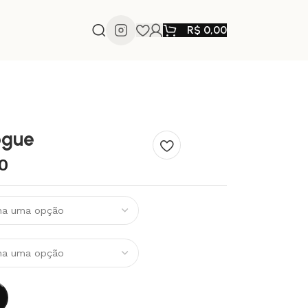
R$
0,00
ogue
0