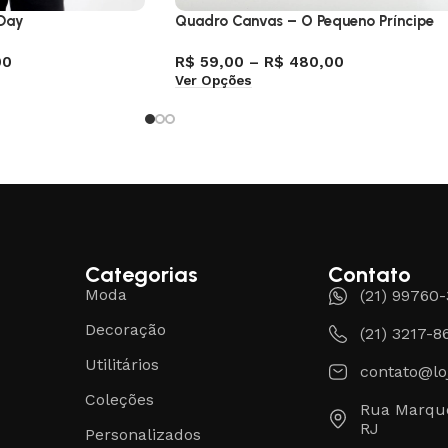
 Day
Quadro Canvas – O Pequeno Príncipe
00
R$
59,00
–
R$
480,00
Ver Opções
Categorias
Contato
Moda
(21) 99760
Decoração
(21) 3217-8
Utilitários
contato@lo
Coleções
Rua Marque
RJ
Personalizados