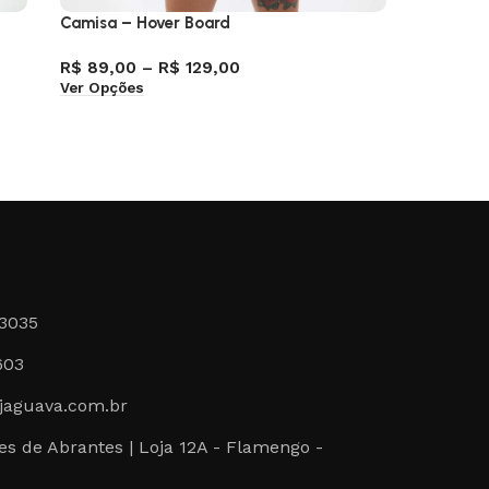
Camisa – Hover Board
Camisa –
R$
89,00
–
R$
129,00
R$
129,
Ver Opções
Ver Opçõ
-3035
603
jaguava.com.br
s de Abrantes | Loja 12A - Flamengo -