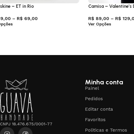
skine – ET in Rio
Camisa – Valentine’s
9,00
–
R$
69,00
R$
89,00
–
R$
129,
Opções
Ver Opções
Minha conta
Painel
Pedidos
Editar conta
Favoritos
CNPJ 18.476.675/0001-77
Politicas e Termos