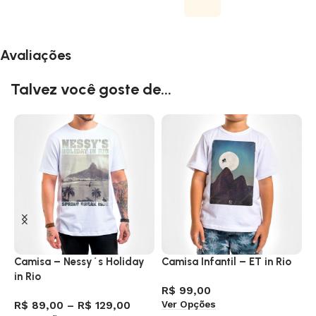
Avaliações
Talvez você goste de...
Camisa – Nessy´s Holiday
Camisa Infantil – ET in Rio
C
in Rio
R$
99,00
R
Ver Opções
V
R$
89,00
–
R$
129,00