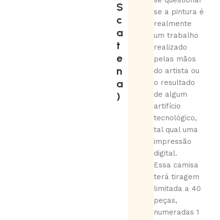
se questionar
S
se a pintura é
c
realmente
a
um trabalho
t
realizado
e
pelas mãos
n
do artista ou
a
o resultado
)
de algum
artifício
tecnológico,
tal qual uma
impressão
digital.
Essa camisa
terá tiragem
limitada a 40
peças,
numeradas 1