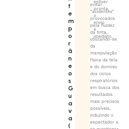
estiver
t
evitar
pronta,
“acidentes”
e
o
provocados
m
envio
pela fluidez
p
é
da tinta,
o
imediato.
utilizando-se
r
da
â
manipulação
n
física da tela
e
e do domínio
o
dos ciclos
s
respiratórios
G
em busca dos
u
resultados
mais precisos
a
possíveis,
v
induzindo o
a
espectador a
(