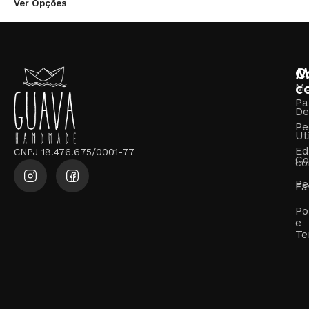
Ver Opções
M
C
c
M
Pa
De
Pe
Ut
Ed
CNPJ 18.476.675/0001-77
Co
co
Pe
Fa
Po
e
Te